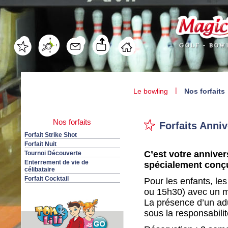
|
Le bowling
Nos forfaits
Nos forfaits
Forfaits Anniv
Forfait Strike Shot
Forfait Nuit
C’est votre annivers
Tournoi Découverte
Enterrement de vie de
spécialement conçus
célibataire
Forfait Cocktail
Pour les enfants, le
ou 15h30) avec un m
La présence d’un adu
sous la responsabil