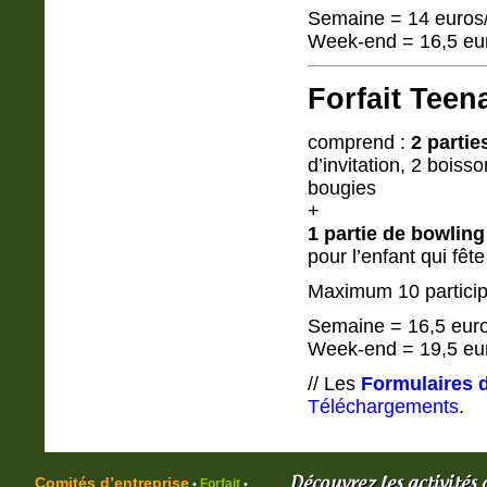
Semaine = 14 euros/
Week-end = 16,5 eur
Forfait Teen
comprend :
2 partie
d’invitation, 2 boiss
bougies
+
1 partie de bowling
pour l’enfant qui fêt
Maximum 10 partici
Semaine = 16,5 euro
Week-end = 19,5 eur
// Les
Formulaires
Téléchargements
.
Comités d’entreprise
Forfait
•
•