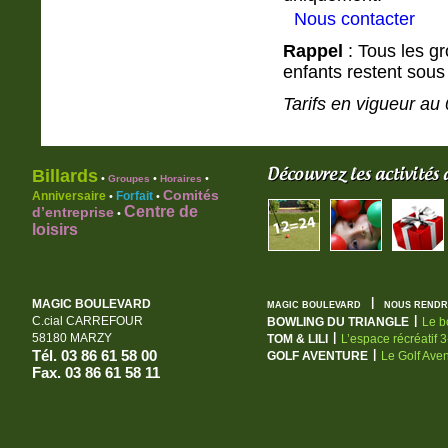
Nous contacter
Rappel
: Tous les g
enfants restent sous 
Tarifs en vigueur au
Billards
•
•
•
Groupes
Horaires
Comités
Anniversaire
Forfait
•
•
Centre de
d’entreprise
•
loisirs
|
MAGIC BOULEVARD
MAGIC BOULEVARD
NOUS RENDRE
|
C.cial CARREFOUR
BOWLING DU TRIANGLE
Le b
|
58180 MARZY
TOM & LILI
L’espace récréatif 
Tél. 03 86 61 58 00
|
GOLF AVENTURE
Le Golf Ave
Fax. 03 86 61 58 11